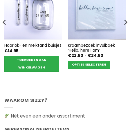
Kraambezoek invulboek
Haarlok- en melktand buisjes
‘Hello, here i am’
€
14.95
Prijsklasse:
€
22.50
-
€
24.50
€22.50
TOEVOEGEN AAN
tot
OPTIES SELECTEREN
€24.50
WINKELWAGEN
Dit
product
heeft
meerdere
variaties.
WAAROM SIZZY?
Deze
optie
kan
Nét even een ander assortiment
gekozen
worden
GEPERSONALISEERDE ITEMS