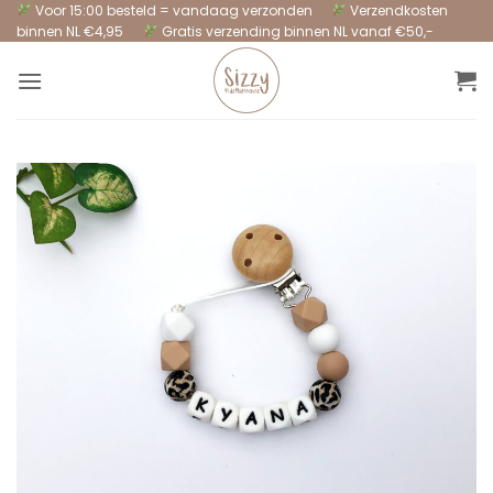
Ga
Voor 15:00 besteld = vandaag verzonden
Verzendkosten
binnen NL €4,95
Gratis verzending binnen NL vanaf €50,-
naar
inhoud