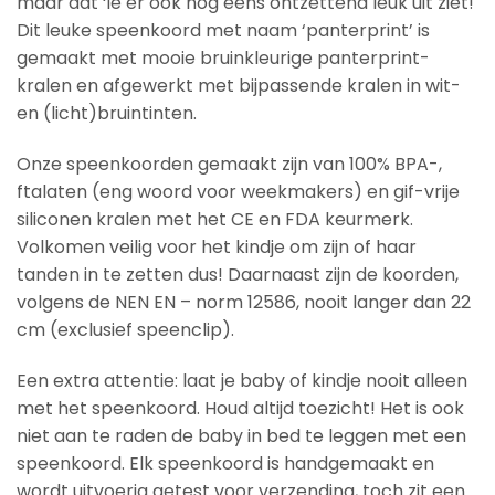
maar dat ‘ie er ook nog eens ontzettend leuk uit ziet!
Dit leuke speenkoord met naam ‘panterprint’ is
gemaakt met mooie bruinkleurige panterprint-
kralen en afgewerkt met bijpassende kralen in wit-
en (licht)bruintinten.
Onze speenkoorden gemaakt zijn van 100% BPA-,
ftalaten (eng woord voor weekmakers) en gif-vrije
siliconen kralen met het CE en FDA keurmerk.
Volkomen veilig voor het kindje om zijn of haar
tanden in te zetten dus! Daarnaast zijn de koorden,
volgens de NEN EN – norm 12586, nooit langer dan 22
cm (exclusief speenclip).
Een extra attentie: laat je baby of kindje nooit alleen
met het speenkoord. Houd altijd toezicht! Het is ook
niet aan te raden de baby in bed te leggen met een
speenkoord. Elk speenkoord is handgemaakt en
wordt uitvoerig getest voor verzending, toch zit een