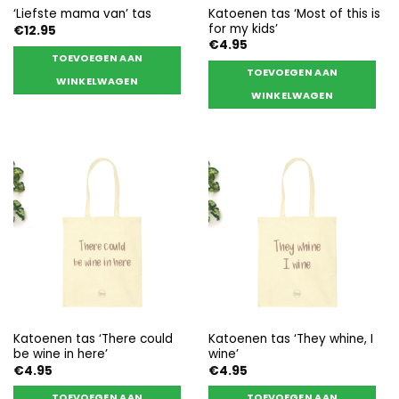
Katoenen tas ‘Most of this is
‘Liefste mama van’ tas
for my kids’
€
12.95
€
4.95
TOEVOEGEN AAN
TOEVOEGEN AAN
WINKELWAGEN
WINKELWAGEN
Katoenen tas ‘There could
Katoenen tas ‘They whine, I
be wine in here’
wine’
€
4.95
€
4.95
TOEVOEGEN AAN
TOEVOEGEN AAN