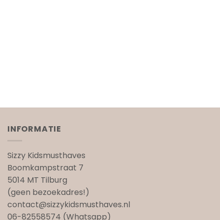
INFORMATIE
Sizzy Kidsmusthaves
Boomkampstraat 7
5014 MT Tilburg
(geen bezoekadres!)
contact@sizzykidsmusthaves.nl
06-82558574 (Whatsapp)