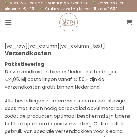
Ga
Voor 15:00 besteld = vandaag verzonden
Verzendkosten
binnen NL €4,95
Gratis verzending binnen NL vanaf €50,-
naar
inhoud
[vc_row][vc_column][vc_column_text]
Verzendkosten
Pakketlevering
De verzendkosten binnen Nederland bedragen
€4,95. Bij bestellingen vanaf € 50,- zijn de
verzendkosten gratis binnen Nederland.
Alle bestellingen worden verzonden in een stevige
doos met indien nodig gerecycled opvulmateriaal
zodat de producten optimaal beschermd zijn tijdens
het transport en de postverwerking. Ook maak ik
gebruik van speciale verzendzakken voor kleding