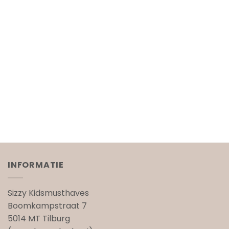
INFORMATIE
Sizzy Kidsmusthaves
Boomkampstraat 7
5014 MT Tilburg