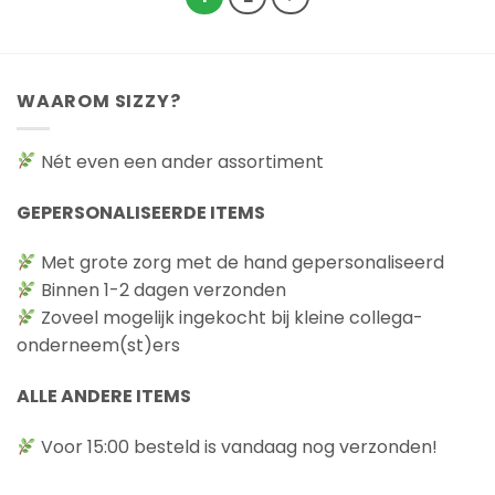
meerdere
meerdere
variaties.
variaties.
Deze
Deze
optie
optie
WAAROM SIZZY?
kan
kan
gekozen
gekozen
worden
worden
Nét even een ander assortiment
op
op
de
de
GEPERSONALISEERDE ITEMS
productpagina
productpagina
Met grote zorg met de hand gepersonaliseerd
Binnen 1-2 dagen verzonden
Zoveel mogelijk ingekocht bij kleine collega-
onderneem(st)ers
ALLE ANDERE ITEMS
Voor 15:00 besteld is vandaag nog verzonden!