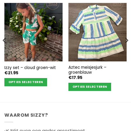
Aztec meisjesjurk –
Izzy set – cloud groen-wit
groenblauw
€
21.95
€
17.95
OPTIES SELECTEREN
OPTIES SELECTEREN
Dit
Dit
product
product
heeft
heeft
meerdere
meerdere
variaties.
WAAROM SIZZY?
variaties.
Deze
Deze
optie
🌿 Nét even een ander assortiment
optie