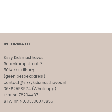
INFORMATIE
Sizzy Kidsmusthaves
Boomkampstraat 7
5014 MT Tilburg
(geen bezoekadres!)
contact@sizzykidsmusthaves.nl
06-82558574 (Whatsapp)
KVK nr: 78204437
BTW nr: NL003300373B56