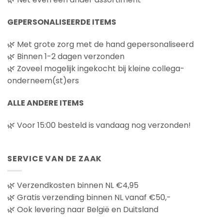
kan
kan
gekozen
gekozen
GEPERSONALISEERDE ITEMS
worden
worden
op
op
de
🌿 Met grote zorg met de hand gepersonaliseerd
de
productpagina
🌿 Binnen 1-2 dagen verzonden
productpagina
🌿 Zoveel mogelijk ingekocht bij kleine collega-
onderneem(st)ers
ALLE ANDERE ITEMS
🌿 Voor 15:00 besteld is vandaag nog verzonden!
SERVICE VAN DE ZAAK
🌿 Verzendkosten binnen NL €4,95
🌿 Gratis verzending binnen NL vanaf €50,-
🌿 Ook levering naar België en Duitsland