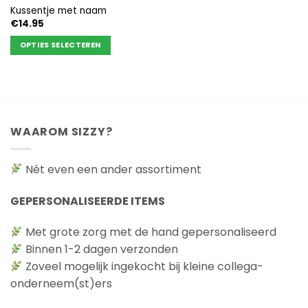
Kussentje met naam
€
14.95
OPTIES SELECTEREN
Dit
product
heeft
meerdere
variaties.
WAAROM SIZZY?
Deze
optie
kan
Nét even een ander assortiment
gekozen
worden
GEPERSONALISEERDE ITEMS
op
de
Met grote zorg met de hand gepersonaliseerd
productpagina
Binnen 1-2 dagen verzonden
Zoveel mogelijk ingekocht bij kleine collega-
onderneem(st)ers