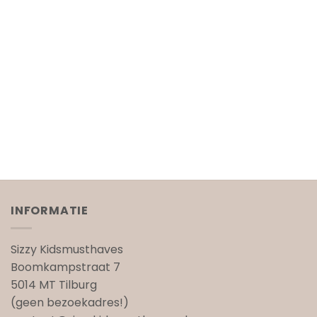
INFORMATIE
Sizzy Kidsmusthaves
Boomkampstraat 7
5014 MT Tilburg
(geen bezoekadres!)