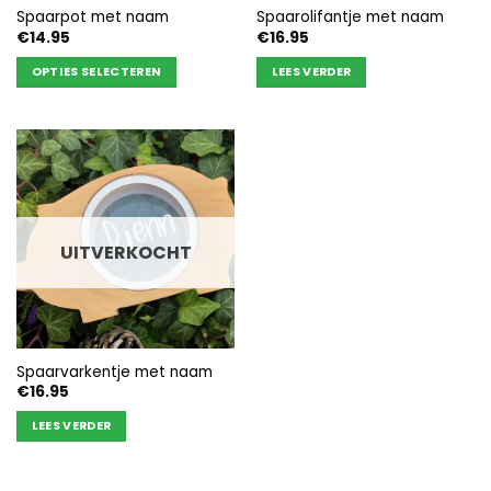
Spaarpot met naam
Spaarolifantje met naam
€
14.95
€
16.95
OPTIES SELECTEREN
LEES VERDER
Dit
product
heeft
meerdere
variaties.
Deze
optie
UITVERKOCHT
kan
gekozen
worden
op
de
Spaarvarkentje met naam
productpagina
€
16.95
LEES VERDER