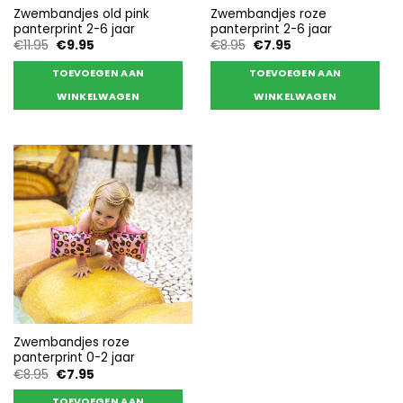
Zwembandjes old pink
Zwembandjes roze
panterprint 2-6 jaar
panterprint 2-6 jaar
Oorspronkelijke
Huidige
Oorspronkelijke
Huidige
€
11.95
€
9.95
€
8.95
€
7.95
prijs
prijs
prijs
prijs
was:
is:
was:
is:
TOEVOEGEN AAN
TOEVOEGEN AAN
€11.95.
€9.95.
€8.95.
€7.95.
WINKELWAGEN
WINKELWAGEN
Zwembandjes roze
panterprint 0-2 jaar
Oorspronkelijke
Huidige
€
8.95
€
7.95
prijs
prijs
was:
is:
TOEVOEGEN AAN