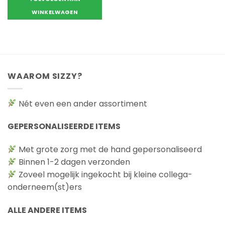
€8.95.
€7.95.
WINKELWAGEN
WAAROM SIZZY?
Nét even een ander assortiment
GEPERSONALISEERDE ITEMS
Met grote zorg met de hand gepersonaliseerd
Binnen 1-2 dagen verzonden
Zoveel mogelijk ingekocht bij kleine collega-
onderneem(st)ers
ALLE ANDERE ITEMS