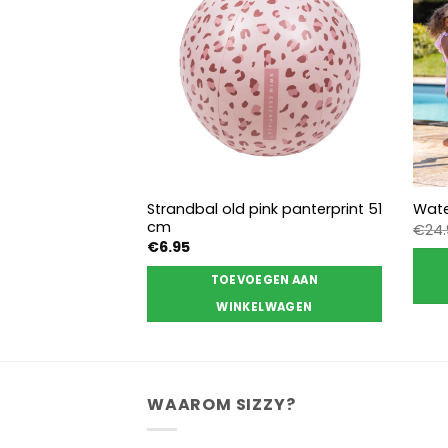
d pink
Strandbal old pink panterprint 51
Wate
jaar
cm
€
24
elijke
dige
€
6.95
s
GEN AAN
TOEVOEGEN AAN
95.
LWAGEN
WINKELWAGEN
WAAROM SIZZY?