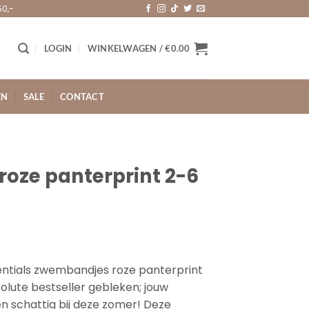
50,-
LOGIN
WINKELWAGEN /
€
0.00
EN
SALE
CONTACT
oze panterprint 2-6
lijke
ige
ntials zwembandjes roze panterprint
solute bestseller gebleken; jouw
.
én schattig bij deze zomer! Deze