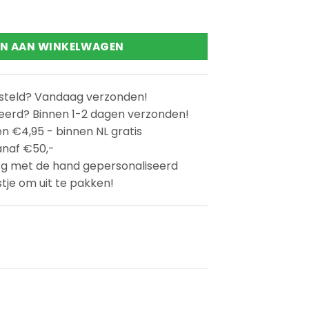
int 2-6 jaar aantal
N AAN WINKELWAGEN
esteld? Vandaag verzonden!
eerd? Binnen 1-2 dagen verzonden!
n €4,95 - binnen NL gratis
anaf €50,-
rg met de hand gepersonaliseerd
stje om uit te pakken!