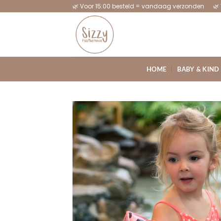
Ga
🌿 Voor 15:00 besteld = vandaag verzonden 🌿 
naar
inhoud
HOME
BABY & KIND