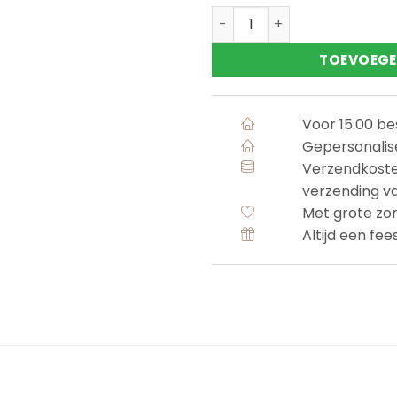
Zwembandjes roze panterpr
TOEVOEGE
Voor 15:00 b
Gepersonalis
Verzendkoste
verzending v
Met grote zo
Altijd een fee