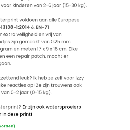
voor kinderen van 2-6 jaar (15-30 kg).
erprint voldoen aan alle Europese
13138-1:2014
&
EN-71
extra veiligheid en vrij van
andjes zijn gemaakt van 0,25 mm
ram en meten 17 x 9 x 18 cm. Elke
en een repair patch, mocht er
gaan.
ntzettend leuk? Ik heb ze zelf voor Izzy
 leuke reacties op! Ze zijn trouwens ook
van 0-2 jaar (0-15 kg).
nterprint?
Er zijn ook watersproeiers
 in deze print!
worden)