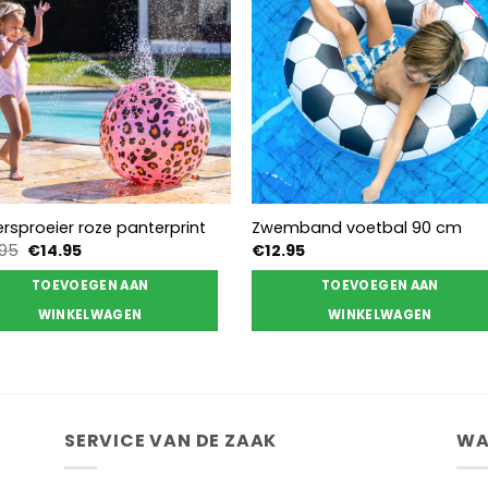
rsproeier roze panterprint
Zwemband voetbal 90 cm
Oorspronkelijke
Huidige
.95
€
14.95
€
12.95
prijs
prijs
was:
is:
TOEVOEGEN AAN
TOEVOEGEN AAN
€24.95.
€14.95.
WINKELWAGEN
WINKELWAGEN
SERVICE VAN DE ZAAK
WA