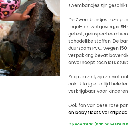
zwembandjes zijn geschikt 
De Zwembandjes roze pant
regel- en wetgeving; is
EN-
getest, geïnspecteerd voor 
schadelijke stoffen. De b
duurzaam PVC, wegen 150 g
verpakking bevat bovendi
onverhoopt toch iets stuk
Zeg nou zelf, zijn ze niet o
ook, ik krijg er altijd hele
verkrijgbaar voor kinderen 
Ook fan van deze roze pa
en baby floats verkrijgbaar
Op voorraad (kan nabesteld 