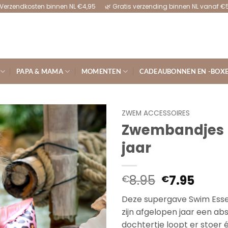
Verzendkosten binnen NL €4,95 🌿 Gratis verzending binnen NL vanaf €
PAPA & MAMA
MOMENTEN
CADEAUBONNEN EN -BOX
ZWEM ACCESSOIRES
Zwembandjes r
jaar
Oorspronke
Huid
8.95
7.95
€
€
prijs
prijs
Deze supergave Swim Esse
was:
is:
zijn afgelopen jaar een ab
€8.95.
€7.95
dochtertje loopt er stoer 