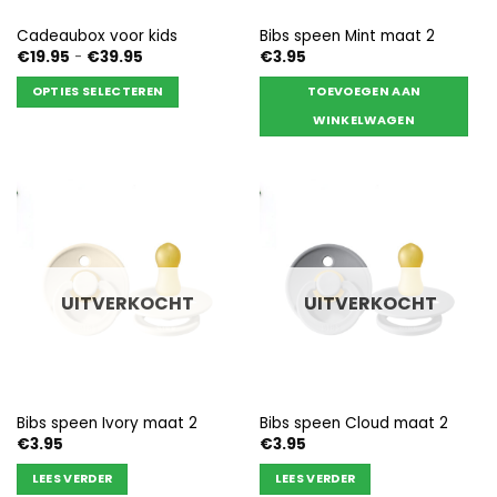
de
productpagina
Cadeaubox voor kids
Bibs speen Mint maat 2
productpagina
Prijsklasse:
€
19.95
-
€
39.95
€
3.95
€19.95
tot
OPTIES SELECTEREN
TOEVOEGEN AAN
€39.95
Dit
WINKELWAGEN
product
heeft
meerdere
variaties.
Deze
optie
kan
UITVERKOCHT
UITVERKOCHT
gekozen
worden
op
de
productpagina
Bibs speen Ivory maat 2
Bibs speen Cloud maat 2
€
3.95
€
3.95
LEES VERDER
LEES VERDER