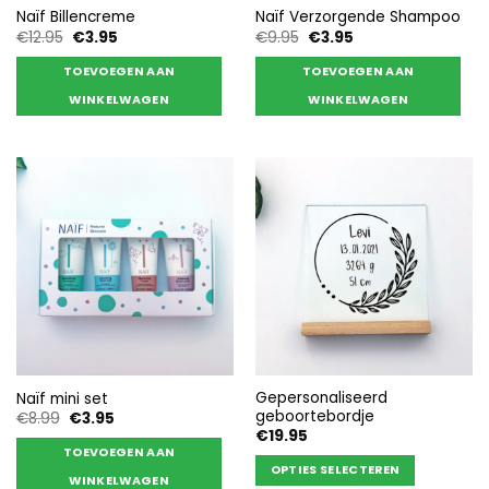
Naïf Billencreme
Naïf Verzorgende Shampoo
Oorspronkelijke
Huidige
Oorspronkelijke
Huidige
€
12.95
€
3.95
€
9.95
€
3.95
prijs
prijs
prijs
prijs
was:
is:
was:
is:
TOEVOEGEN AAN
TOEVOEGEN AAN
€12.95.
€3.95.
€9.95.
€3.95.
WINKELWAGEN
WINKELWAGEN
Gepersonaliseerd
Naïf mini set
geboortebordje
Oorspronkelijke
Huidige
€
8.99
€
3.95
prijs
prijs
€
19.95
was:
is:
TOEVOEGEN AAN
€8.99.
€3.95.
OPTIES SELECTEREN
WINKELWAGEN