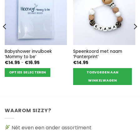
Babyshower invulboek
Speenkoord met naam
‘Mommy to be’
‘Panterprint’
Prijsklasse:
€
14.95
-
€
16.95
€
14.95
€14.95
tot
OPTIES SELECTEREN
TOEVOEGEN AAN
€16.95
Dit
WINKELWAGEN
product
heeft
meerdere
variaties.
WAAROM SIZZY?
Deze
optie
kan
Nét even een ander assortiment
gekozen
worden