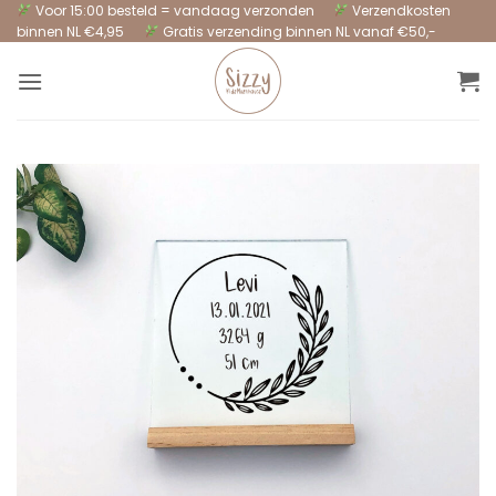
Ga
Voor 15:00 besteld = vandaag verzonden
Verzendkosten
binnen NL €4,95
Gratis verzending binnen NL vanaf €50,-
naar
inhoud