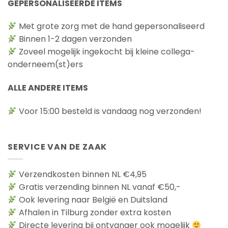
GEPERSONALISEERDE ITEMS
op
de
Met grote zorg met de hand gepersonaliseerd
productpagina
Binnen 1-2 dagen verzonden
Zoveel mogelijk ingekocht bij kleine collega-
onderneem(st)ers
ALLE ANDERE ITEMS
Voor 15:00 besteld is vandaag nog verzonden!
SERVICE VAN DE ZAAK
Verzendkosten binnen NL €4,95
Gratis verzending binnen NL vanaf €50,-
Ook levering naar België en Duitsland
Afhalen in Tilburg zonder extra kosten
Directe levering bij ontvanger ook mogelijk