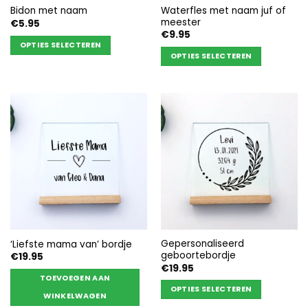
Waterfles met naam juf of
Bidon met naam
meester
€
5.95
€
9.95
OPTIES SELECTEREN
OPTIES SELECTEREN
Dit
Dit
product
product
heeft
heeft
meerdere
meerdere
variaties.
variaties.
Deze
Deze
optie
optie
kan
kan
gekozen
gekozen
worden
worden
op
op
de
de
productpagina
Gepersonaliseerd
‘Liefste mama van’ bordje
productpagina
geboortebordje
€
19.95
€
19.95
TOEVOEGEN AAN
OPTIES SELECTEREN
WINKELWAGEN
Dit