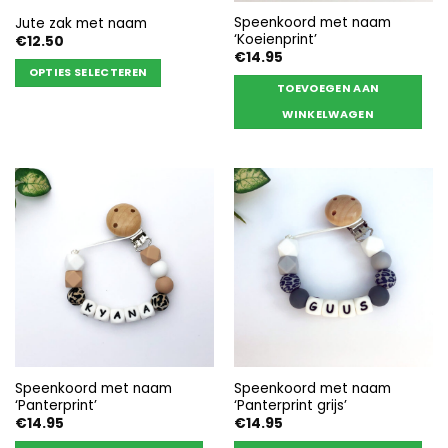
de
productpagina
Speenkoord met naam
Jute zak met naam
productpagina
‘Koeienprint’
€
12.50
€
14.95
OPTIES SELECTEREN
TOEVOEGEN AAN
Dit
WINKELWAGEN
product
heeft
meerdere
variaties.
Deze
optie
kan
gekozen
worden
op
de
productpagina
Speenkoord met naam
Speenkoord met naam
‘Panterprint’
‘Panterprint grijs’
€
14.95
€
14.95