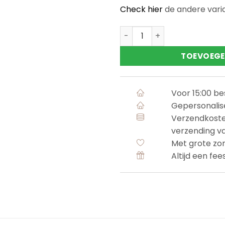
Check hier
de andere vari
Speenkoord met naam 'Mint
TOEVOEGE
Voor 15:00 b
Gepersonalis
Verzendkoste
verzending v
Met grote zo
Altijd een fee