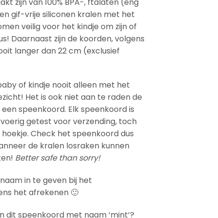
t zijn van 100% BPA-, ftalaten (eng
 gif-vrije siliconen kralen met het
en veilig voor het kindje om zijn of
us! Daarnaast zijn de koorden, volgens
oit langer dan 22 cm (exclusief
 baby of kindje nooit alleen met het
zicht! Het is ook niet aan te raden de
 een speenkoord. Elk speenkoord is
oerig getest voor verzending, toch
in hoekje. Check het speenkoord dus
 Wanneer de kralen losraken kunnen
ken!
Better safe than sorry!
naam in te geven bij het
ens het afrekenen 🙂
an dit speenkoord met naam ‘mint’?