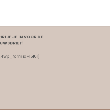
HRIJF JE IN VOOR DE
EUWSBRIEF!
4wp_form id=15101]