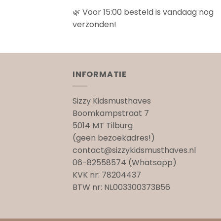
🌿 Voor 15:00 besteld is vandaag nog
verzonden!
INFORMATIE
Sizzy Kidsmusthaves
Boomkampstraat 7
5014 MT Tilburg
(geen bezoekadres!)
contact@sizzykidsmusthaves.nl
06-82558574 (Whatsapp)
KVK nr: 78204437
BTW nr: NL003300373B56