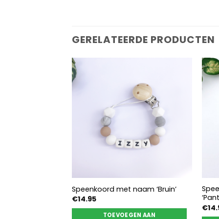
GERELATEERDE PRODUCTEN
Spe
blauw
Speenkoord met naam ‘Bruin’
‘Pant
Prijsklasse:
€
14.95
€18.95
€
14.
tot
EREN
TOEVOEGEN AAN