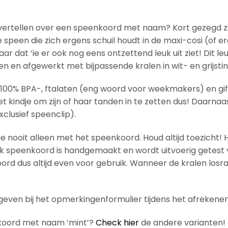
 vertellen over een speenkoord met naam? Kort gezegd zijn
peen die zich ergens schuil houdt in de maxi-cosi (of erg
r dat ‘ie er ook nog eens ontzettend leuk uit ziet! Dit l
 en afgewerkt met bijpassende kralen in wit- en grijstin
00% BPA-, ftalaten (eng woord voor weekmakers) en gif-v
 kindje om zijn of haar tanden in te zetten dus! Daarnaas
clusief speenclip).
dje nooit alleen met het speenkoord. Houd altijd toezicht! 
k speenkoord is handgemaakt en wordt uitvoerig getest v
oord dus altijd even voor gebruik. Wanneer de kralen losr
even bij het opmerkingenformulier tijdens het afrekenen
nkoord met naam ‘mint’?
Check hier
de andere varianten!