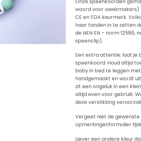
Onze speenkoorden gemaak
woord voor weekmakers) en
CE en FDA keurmerk. Volkom
haar tanden in te zetten d
de NEN EN – norm 12586, no
speenclip).
Een extra attentie: laat je
speenkoord. Houd altijd toe
baby in bed te leggen met
handgemaakt en wordt uitv
zit een ongeluk in een kle
altijd even voor gebruik.
deze verstikking veroorza
Vergeet niet de gewenste 
opmerkingenformulier tijd
Liever een andere kleur d