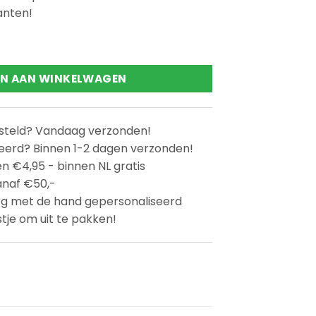
anten!
' aantal
N AAN WINKELWAGEN
esteld? Vandaag verzonden!
eerd? Binnen 1-2 dagen verzonden!
n €4,95 - binnen NL gratis
anaf €50,-
rg met de hand gepersonaliseerd
stje om uit te pakken!