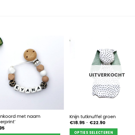
UITVERKOCHT
enkoord met naam
Knijn tutknuffel groen
erprint’
Prijsklasse:
€
18.95
-
€
22.90
€18.95
95
tot
OPTIES SELECTEREN