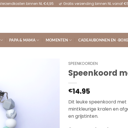
Verzendkosten binnen NL €4,95 🌿 Gratis verzending binnen NL vanaf €
PAPA & MAMA
MOMENTEN
CADEAUBONNEN EN -BOX
SPEENKOORDEN
Speenkoord me
14.95
€
Dit leuke speenkoord met
mintkleurige kralen en afg
en grijstinten.