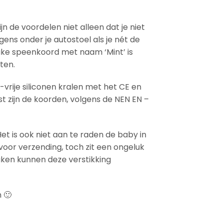
 de voordelen niet alleen dat je niet
ens onder je autostoel als je nét de
euke speenkoord met naam ‘Mint’ is
ten.
rije siliconen kralen met het CE en
t zijn de koorden, volgens de NEN EN –
Het is ook niet aan te raden de baby in
oor verzending, toch zit een ongeluk
aken kunnen deze verstikking
 🙂