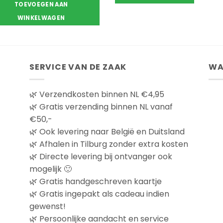
€22.90
TOEVOEGEN AAN
Dit
WINKELWAGEN
product
heeft
meerdere
variaties.
Deze
SERVICE VAN DE ZAAK
WA
optie
kan
🌿 Verzendkosten binnen NL €4,95
gekozen
🌿 Gratis verzending binnen NL vanaf
worden
€50,-
op
🌿 Ook levering naar België en Duitsland
de
🌿 Afhalen in Tilburg zonder extra kosten
productpagina
🌿 Directe levering bij ontvanger ook
mogelijk 🙂
🌿 Gratis handgeschreven kaartje
🌿 Gratis ingepakt als cadeau indien
gewenst!
🌿 Persoonlijke aandacht en service