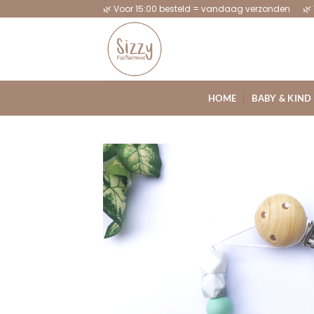
Ga
🌿 Voor 15:00 besteld = vandaag verzonden 🌿 
naar
inhoud
HOME
BABY & KIND