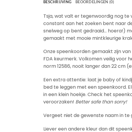
BESCHRIJVING
BEOORDELINGEN (0)
Tsja, wat valt er tegenwoordig nog te
constant aan het zoeken bent naar de s
snelweg op bent gedraaid… hoera!) maa
gemaakt met mooie mintkleurige kralen
Onze speenkoorden gemaakt zijn van 1
FDA keurmerk. Volkomen veilig voor het
norm 12586, nooit langer dan 22 cm (ex
Een extra attentie: laat je baby of kin
bed te leggen met een speenkoord. El
in een klein hoekje. Check het speenk
veroorzaken!
Better safe than sorry!
Vergeet niet de gewenste naam in te g
Liever een andere kleur dan dit spee