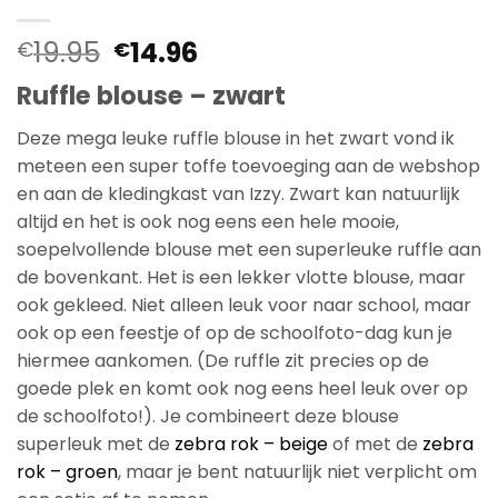
Oorspronkelijke
Huidige
19.95
14.96
€
€
prijs
prijs
Ruffle blouse – zwart
was:
is:
€19.95.
€14.96.
Deze mega leuke ruffle blouse in het zwart vond ik
meteen een super toffe toevoeging aan de webshop
en aan de kledingkast van Izzy. Zwart kan natuurlijk
altijd en het is ook nog eens een hele mooie,
soepelvollende blouse met een superleuke ruffle aan
de bovenkant. Het is een lekker vlotte blouse, maar
ook gekleed. Niet alleen leuk voor naar school, maar
ook op een feestje of op de schoolfoto-dag kun je
hiermee aankomen. (De ruffle zit precies op de
goede plek en komt ook nog eens heel leuk over op
de schoolfoto!). Je combineert deze blouse
superleuk met de
zebra rok – beige
of met de
zebra
rok – groen
, maar je bent natuurlijk niet verplicht om