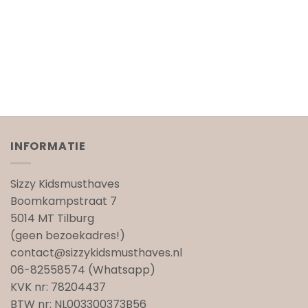
INFORMATIE
Sizzy Kidsmusthaves
Boomkampstraat 7
5014 MT Tilburg
(geen bezoekadres!)
contact@sizzykidsmusthaves.nl
06-82558574 (Whatsapp)
KVK nr: 78204437
BTW nr: NL003300373B56