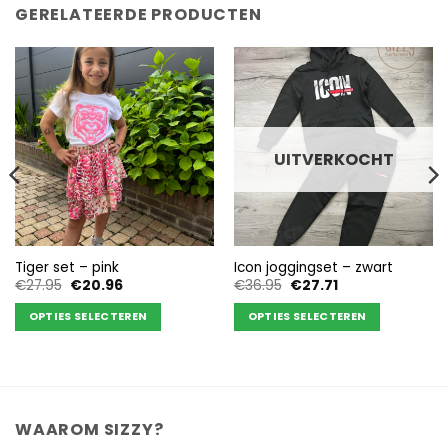
GERELATEERDE PRODUCTEN
UITVERKOCHT
Tiger set – pink
Icon joggingset – zwart
Oorspronkelijke
Huidige
Oorspronkelijke
Huidige
€
27.95
€
20.96
€
36.95
€
27.71
prijs
prijs
prijs
prijs
was:
is:
was:
is:
OPTIES SELECTEREN
OPTIES SELECTEREN
€27.95.
€20.96.
€36.95.
€27.71.
Dit
Dit
product
product
heeft
heeft
meerdere
meerdere
variaties.
variaties.
WAAROM SIZZY?
Deze
Deze