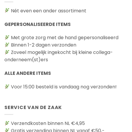
optie
optie
Nét even een ander assortiment
kan
kan
gekozen
gekozen
GEPERSONALISEERDE ITEMS
worden
worden
op
op
de
de
Met grote zorg met de hand gepersonaliseerd
productpagina
productpagina
Binnen 1-2 dagen verzonden
Zoveel mogelijk ingekocht bij kleine collega-
onderneem(st)ers
ALLE ANDERE ITEMS
Voor 15:00 besteld is vandaag nog verzonden!
SERVICE VAN DE ZAAK
Verzendkosten binnen NL €4,95
Gratis verzending binnen NL vanaf €50,-