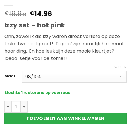
Oorspronkelijke
Huidige
19.95
14.96
€
€
prijs
prijs
Izzy set – hot pink
was:
is:
€19.95.
€14.96.
Ohh, zowel ik als Izzy waren direct verliefd op deze
leuke tweedelige set! ‘Topjes’ zijn namelijk helemaal
haar ding.. En hoe leuk zijn deze mooie kleurtjes?
Ideaal setje voor de zomer!
WISSEN
Maat
Slechts 1 resterend op voorraad
Izzy set - hot pink aantal
TOEVOEGEN AAN WINKELWAGEN