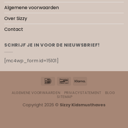
Algemene voorwaarden
Over Sizzy
Contact
SCHRIJF JE IN VOOR DE NIEUWSBRIEF!
[mc4wp_form id=15101]
IDeal
Bancontact
Klarna
ALGEMENE VOORWAARDEN
PRIVACYSTATEMENT
BLOG
SITEMAP
Copyright 2026 ©
Sizzy Kidsmusthaves