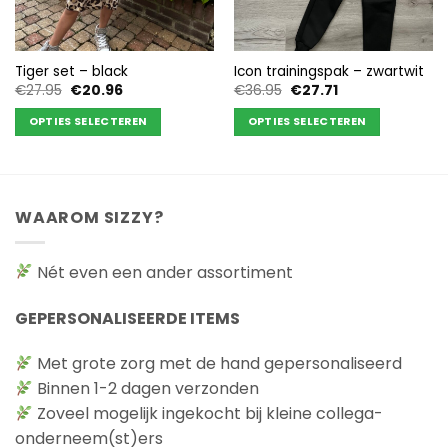
Tiger set – black
Icon trainingspak – zwartwit
Oorspronkelijke
Huidige
Oorspronkelijke
Huidige
€
27.95
€
20.96
€
36.95
€
27.71
prijs
prijs
prijs
prijs
was:
is:
was:
is:
OPTIES SELECTEREN
OPTIES SELECTEREN
€27.95.
€20.96.
€36.95.
€27.71.
Dit
Dit
product
product
heeft
heeft
meerdere
meerdere
WAAROM SIZZY?
variaties.
variaties.
Deze
Deze
Nét even een ander assortiment
optie
optie
kan
kan
gekozen
gekozen
GEPERSONALISEERDE ITEMS
worden
worden
op
op
Met grote zorg met de hand gepersonaliseerd
de
de
Binnen 1-2 dagen verzonden
productpagina
productpagina
Zoveel mogelijk ingekocht bij kleine collega-
onderneem(st)ers