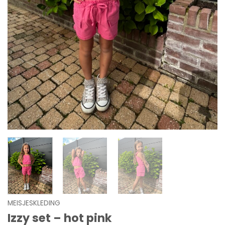
MEISJESKLEDING
Izzy set – hot pink