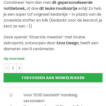
Combineer hem dan met
dit gepersonaliseerde
notitieboek,
of doe
dit leuke invulkaartje
erbij! Zo heb
je een super tof origineel bedankje – in plaats van de
zoveelste stoffer en blik (bedankt voor de leerstof, je
kent ze wel ;-))
Deze opener ‘Stoerste meester’ met bruine
zebraprint, ontworpen door
Esva Design
, heeft een
diameter van 6 centimeter.
Op voorraad
Opener 'Stoerste meester' met bruine zebraprint aanta
TOEVOEGEN AAN WINKELWAGEN
Voor 15:00 besteld? Vandaag
verzonden!