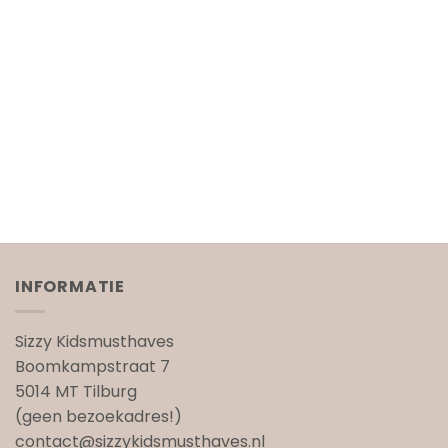
INFORMATIE
Sizzy Kidsmusthaves
Boomkampstraat 7
5014 MT Tilburg
(geen bezoekadres!)
contact@sizzykidsmusthaves.nl