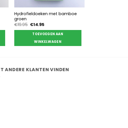
Hydrofieldoeken met bamboe
groen
Oorspronkelijke
Huidige
€
19.95
€
14.95
prijs
prijs
was:
is:
TOEVOEGEN AAN
€19.95.
€14.95.
WINKELWAGEN
T ANDERE KLANTEN VINDEN