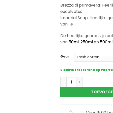
Brezza di primavera: Heer
eucalyptus
Imperial Soap: Heerlijke g
vanille
De heerlijke geuren zijn o
van
50ml
,
250ml
en
500ml
Geur
Slechts 1 resterend op voorr
Horomia textielspray 250m
TOEVOEGE
Voor 15:00 b