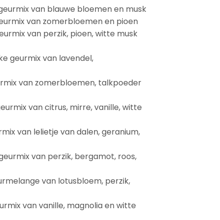
jke geurmix van blauwe bloemen en musk
e geurmix van zomerbloemen en pioen
geurmix van perzik, pioen, witte musk
ke geurmix van lavendel,
eurmix van zomerbloemen, talkpoeder
geurmix van citrus, mirre, vanille, witte
urmix van lelietje van dalen, geranium,
 geurmix van perzik, bergamot, roos,
eurmelange van lotusbloem, perzik,
geurmix van vanille, magnolia en witte