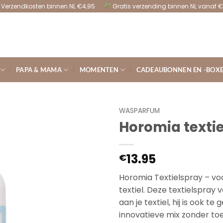
Verzendkosten binnen NL €4,95
Gratis verzending binnen NL vanaf €
PAPA & MAMA
MOMENTEN
CADEAUBONNEN EN -BOX
WASPARFUM
Horomia texti
13.95
€
Horomia Textielspray – voo
textiel. Deze textielspray 
aan je textiel, hij is ook t
innovatieve mix zonder toe