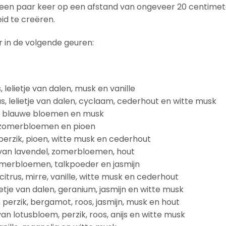
 een paar keer op een afstand van ongeveer 20 centimet
eid te creëren.
r in de volgende geuren:
 lelietje van dalen, musk en vanille
us, lelietje van dalen, cyclaam, cederhout en witte musk
 van blauwe bloemen en musk
an zomerbloemen en pioen
 perzik, pioen, witte musk en cederhout
 van lavendel, zomerbloemen, hout
zomerbloemen, talkpoeder en jasmijn
 citrus, mirre, vanille, witte musk en cederhout
lietje van dalen, geranium, jasmijn en witte musk
 perzik, bergamot, roos, jasmijn, musk en hout
an lotusbloem, perzik, roos, anijs en witte musk