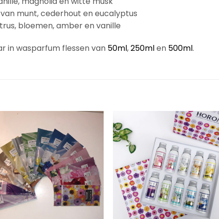
vanille, magnolia en witte musk
x van munt, cederhout en eucalyptus
itrus, bloemen, amber en vanille
aar in wasparfum flessen van
50ml
,
250ml
en
500ml
.