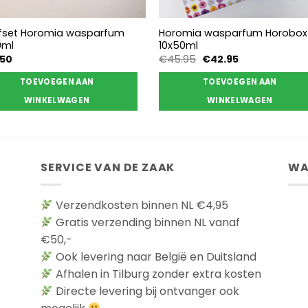
fset Horomia wasparfum
Horomia wasparfum Horobox
0ml
10x50ml
Oorspronkelijke
Huidige
.50
€
45.95
€
42.95
prijs
prijs
was:
is:
TOEVOEGEN AAN
TOEVOEGEN AAN
€45.95.
€42.95.
WINKELWAGEN
WINKELWAGEN
SERVICE VAN DE ZAAK
WA
Verzendkosten binnen NL €4,95
Gratis verzending binnen NL vanaf
€50,-
Ook levering naar België en Duitsland
Afhalen in Tilburg zonder extra kosten
Directe levering bij ontvanger ook