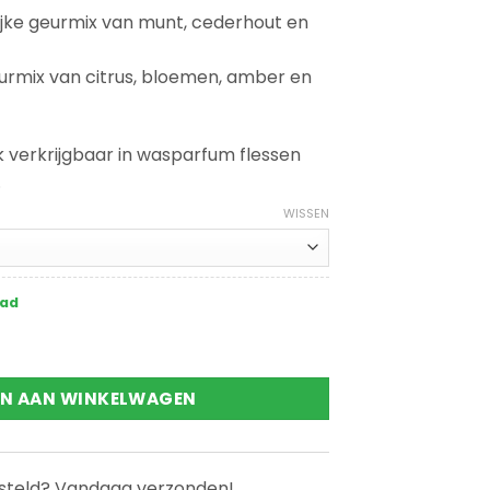
lijke geurmix van munt, cederhout en
eurmix van citrus, bloemen, amber en
ok verkrijgbaar in wasparfum flessen
.
WISSEN
aad
l aantal
N AAN WINKELWAGEN
esteld? Vandaag verzonden!