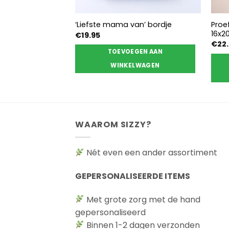
rfum 500ml
Proe
‘Liefste mama van’ bordje
16x2
€
19.95
€
22
TOEVOEGEN AAN
EREN
WINKELWAGEN
WAAROM SIZZY?
Nét even een ander assortiment
GEPERSONALISEERDE ITEMS
Met grote zorg met de hand
gepersonaliseerd
Binnen 1-2 dagen verzonden