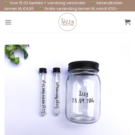
Ga
Voor 15:00 besteld = vandaag verzonden
Verzendkosten
binnen NL €4,95
Gratis verzending binnen NL vanaf €50,-
naar
inhoud