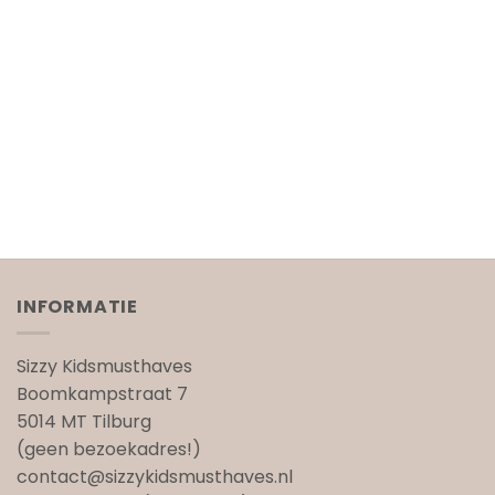
INFORMATIE
Sizzy Kidsmusthaves
Boomkampstraat 7
5014 MT Tilburg
(geen bezoekadres!)
contact@sizzykidsmusthaves.nl