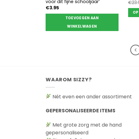
voor dit fijne schooljaar’
€
23.
€
3.95
OP
TOEVOEGEN AAN
Dit
WINKELWAGEN
prod
heef
meer
varia
Deze
opti
kan
geko
WAAROM SIZZY?
wor
op
Nét even een ander assortiment
de
prod
GEPERSONALISEERDE ITEMS
Met grote zorg met de hand
gepersonaliseerd