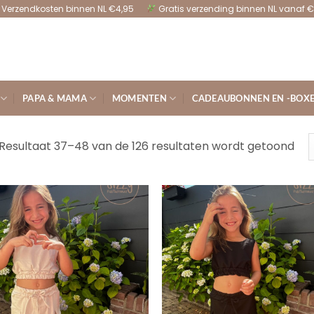
Verzendkosten binnen NL €4,95
Gratis verzending binnen NL vanaf €
PAPA & MAMA
MOMENTEN
CADEAUBONNEN EN -BOX
Ges
Resultaat 37–48 van de 126 resultaten wordt getoond
op
nie