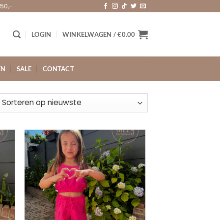
50,-
LOGIN
WINKELWAGEN /
€
0.00
EN
SALE
CONTACT
orteerd
uwste