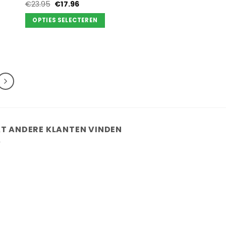
Oorspronkelijke
Huidige
€
23.95
€
17.96
prijs
prijs
was:
is:
OPTIES SELECTEREN
€23.95.
€17.96.
Dit
product
heeft
meerdere
variaties.
Deze
optie
kan
gekozen
T ANDERE KLANTEN VINDEN
worden
op
de
productpagina