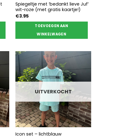
t
Spiegeltje met ‘bedankt lieve Juf’
wit-roze (met gratis kaartje!)
€
3.95
TOEVOEGEN AAN
WINKELWAGEN
UITVERKOCHT
Icon set – lichtblauw