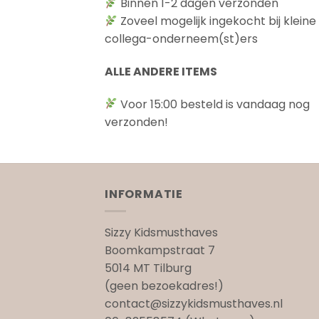
Binnen 1-2 dagen verzonden
Zoveel mogelijk ingekocht bij kleine
collega-onderneem(st)ers
ALLE ANDERE ITEMS
Voor 15:00 besteld is vandaag nog
verzonden!
INFORMATIE
Sizzy Kidsmusthaves
Boomkampstraat 7
5014 MT Tilburg
(geen bezoekadres!)
contact@sizzykidsmusthaves.nl