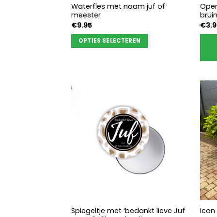
Waterfles met naam juf of
Open
meester
brui
€
9.95
€
3.
OPTIES SELECTEREN
Dit
product
heeft
meerdere
variaties.
Deze
optie
kan
gekozen
worden
op
de
productpagina
Spiegeltje met ‘bedankt lieve Juf
Icon