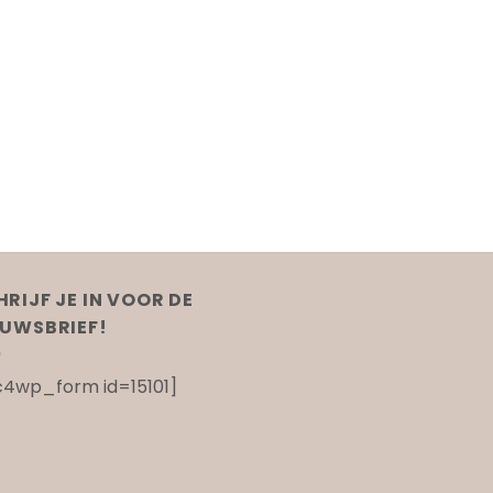
HRIJF JE IN VOOR DE
EUWSBRIEF!
4wp_form id=15101]