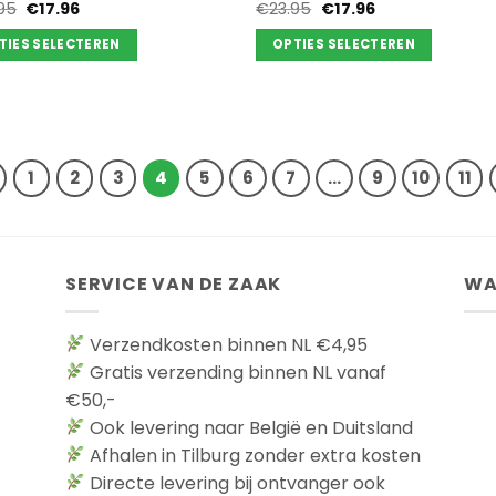
Oorspronkelijke
Huidige
Oorspronkelijke
Huidige
95
€
17.96
€
23.95
€
17.96
prijs
prijs
prijs
prijs
was:
is:
was:
is:
TIES SELECTEREN
OPTIES SELECTEREN
€23.95.
€17.96.
€23.95.
€17.96.
Dit
uct
product
t
heeft
dere
meerdere
ties.
variaties.
1
2
3
4
5
6
7
…
9
10
11
Deze
e
optie
kan
zen
gekozen
SERVICE VAN DE ZAAK
WA
den
worden
op
Verzendkosten binnen NL €4,95
de
Gratis verzending binnen NL vanaf
uctpagina
productpagina
€50,-
Ook levering naar België en Duitsland
Afhalen in Tilburg zonder extra kosten
Directe levering bij ontvanger ook