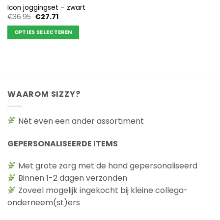
Icon joggingset – zwart
Oorspronkelijke
Huidige
€
36.95
€
27.71
prijs
prijs
was:
is:
OPTIES SELECTEREN
€36.95.
€27.71.
Dit
product
heeft
meerdere
variaties.
WAAROM SIZZY?
Deze
optie
kan
Nét even een ander assortiment
gekozen
worden
GEPERSONALISEERDE ITEMS
op
de
Met grote zorg met de hand gepersonaliseerd
productpagina
Binnen 1-2 dagen verzonden
Zoveel mogelijk ingekocht bij kleine collega-
onderneem(st)ers