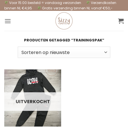
Ga
Voor 15:00 besteld = vandaag verzonden
Verzendkosten
binnen NL €4,95
Gratis verzending binnen NL vanaf €50,-
naar
inhoud
PRODUCTEN GETAGGED “TRAININGSPAK”
UITVERKOCHT