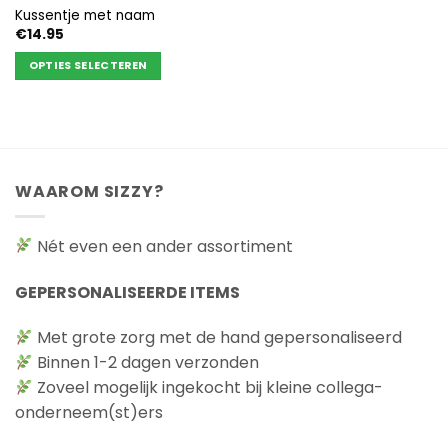
Kussentje met naam
€
14.95
OPTIES SELECTEREN
Dit
product
heeft
meerdere
variaties.
WAAROM SIZZY?
Deze
optie
kan
Nét even een ander assortiment
gekozen
worden
GEPERSONALISEERDE ITEMS
op
de
Met grote zorg met de hand gepersonaliseerd
productpagina
Binnen 1-2 dagen verzonden
Zoveel mogelijk ingekocht bij kleine collega-
onderneem(st)ers