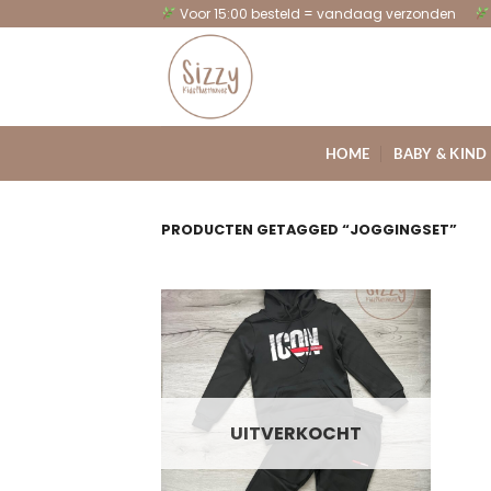
Ga
Voor 15:00 besteld = vandaag verzonden
naar
inhoud
HOME
BABY & KIND
PRODUCTEN GETAGGED “JOGGINGSET”
UITVERKOCHT