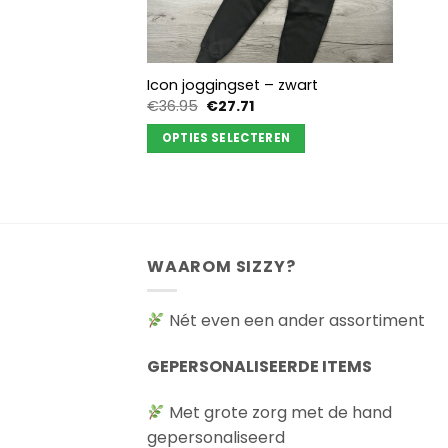
Icon joggingset – zwart
Oorspronkelijke
Huidige
€
36.95
€
27.71
prijs
prijs
was:
is:
OPTIES SELECTEREN
€36.95.
€27.71.
Dit
product
heeft
meerdere
variaties.
WAAROM SIZZY?
Deze
optie
Nét even een ander assortiment
kan
gekozen
GEPERSONALISEERDE ITEMS
worden
op
Met grote zorg met de hand
de
gepersonaliseerd
productpagina