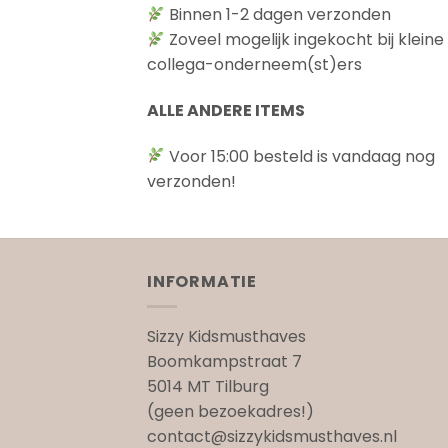
Binnen 1-2 dagen verzonden
Zoveel mogelijk ingekocht bij kleine
collega-onderneem(st)ers
ALLE ANDERE ITEMS
Voor 15:00 besteld is vandaag nog
verzonden!
INFORMATIE
Sizzy Kidsmusthaves
Boomkampstraat 7
5014 MT Tilburg
(geen bezoekadres!)
contact@sizzykidsmusthaves.nl