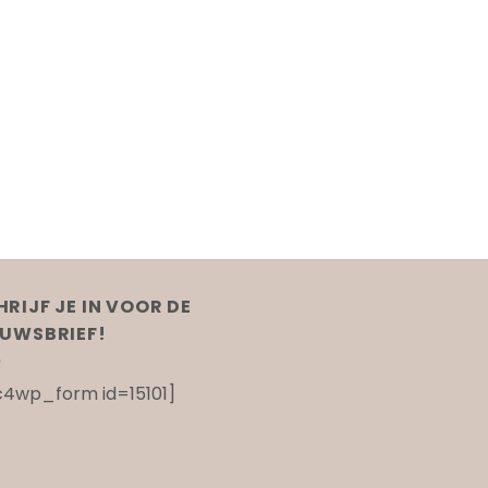
HRIJF JE IN VOOR DE
EUWSBRIEF!
4wp_form id=15101]