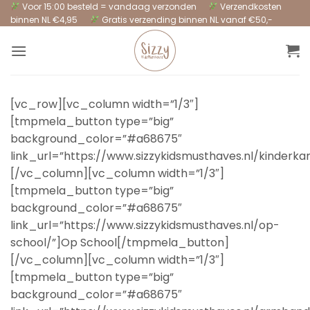
Ga
Voor 15:00 besteld = vandaag verzonden
Verzendkosten
binnen NL €4,95
Gratis verzending binnen NL vanaf €50,-
naar
inhoud
[vc_row][vc_column width=”1/3″]
[tmpmela_button type=”big”
background_color=”#a68675″
link_url=”https://www.sizzykidsmusthaves.nl/kinde
[/vc_column][vc_column width=”1/3″]
[tmpmela_button type=”big”
background_color=”#a68675″
link_url=”https://www.sizzykidsmusthaves.nl/op-
school/”]Op School[/tmpmela_button]
[/vc_column][vc_column width=”1/3″]
[tmpmela_button type=”big”
background_color=”#a68675″