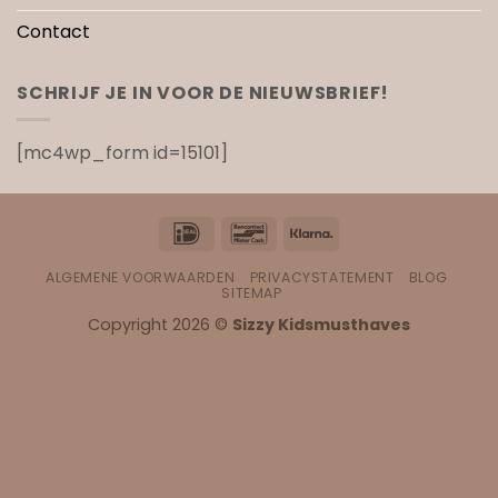
Contact
SCHRIJF JE IN VOOR DE NIEUWSBRIEF!
[mc4wp_form id=15101]
IDeal
Bancontact
Klarna
ALGEMENE VOORWAARDEN
PRIVACYSTATEMENT
BLOG
SITEMAP
Copyright 2026 ©
Sizzy Kidsmusthaves